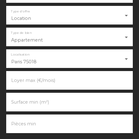
Type d'offre
Location
Type de bien
Appartement
Localisation
Paris 75018
Loyer max (€/mois)
Surface min (m²)
Pièces min