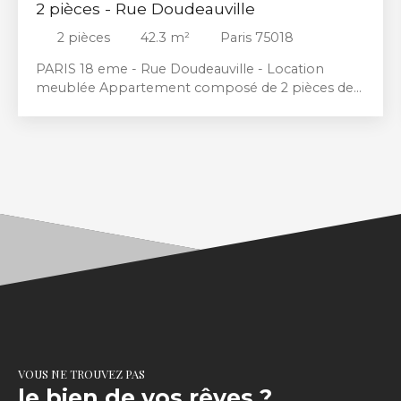
2 pièces - Rue Doudeauville
2
pièces
42.3
m²
Paris 75018
PARIS 18 eme - Rue Doudeauville - Location
meublée Appartement composé de 2 pièces de
42 m², situé au 4ᵉ étage d’un immeuble sécurisé
(sans ascenseur) donnant sur une cour intérieure.
Il comprend : Une pièce de vie avec un espace
salon et un coin repas’ de 30 m2,Une cuisine
indépendante équipée de :plaques de cuisson
électriques,four,lave-vaisselle,lave-linge. Une salle
d’eau avec fenêtre et WC. Une chambre avec un lit
coffre et un meuble de rangement. Nombreux
meubles de rangementsÉquipements et
prestations: Cave privative. chauffage individuel
gazEspace vélo dans la cour. Digicode et
interphone. Fibre optique. Proche des
commerces et des transports.
VOUS NE TROUVEZ PAS
le bien de vos rêves ?