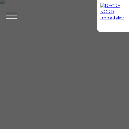
ACCUEIL
ACHETER
LOUER
VENDRE
CONTAC
Mes
Espace
ESTIMATIO
favoris
propriétaire
N