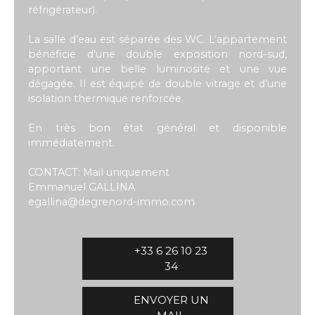
réfrigérateur).
La salle d’eau est séparée des WC. L’appartement
bénéficie d’une double exposition nord-sud,
apportant une belle luminosité et une vue
dégagée. Il est équipé de double vitrage et d’une
isolation thermique renforcée.
En très bon état général et disponible
immédiatement.
CONTACT: Mail uniquement
Emmanuel GALLINA
egallina@degrenord-immo.com
+33 6 26 10 23
34
ENVOYER UN