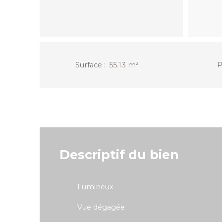
Surface
:
55.13
m²
P
Descriptif du bien
Lumineux
Vue dégagée